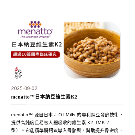
貴妃．蔓越莓益生菌+甘露糖+維他命C
極適．D-甘露糖
亮妍．美人酵素+穀胱甘肽
周公．夜酵素+GABA
欣喜．L–色胺酸

新品上市
御寧．甘胺酸鎂
皇穩．苦瓜胜肽+酵母鉻
2025-09-02
鐵騎．PCTII+葡萄糖胺+軟骨素
menatto™日本納豆維生素K2
黑帝．生物素+鋅+鐵+白首烏
鋼韌．高單位MSM
menatto™ 源自日本 J-Oil Mills 的專利納豆發酵技術，
提供高純度且易被人體吸收的維生素 K2（MK-7

九五闆闆的蝦皮套件
型）。它能精準將鈣質導入骨骼與，幫助提升骨密度，