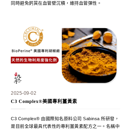
同時避免鈣質在血管壁沉積，維持血管彈性。
蝦皮全站廣告工具
蝦皮賣家輔助工具
蝦皮黑名單平台

社群平台
FB粉絲團
官方Line

客服專線
06-2085503
AM10:00 ~ PM06:00
2025-09-02
C3 Complex®美國專利薑黃素
C3 Complex® 由國際知名原料公司 Sabinsa 所研發，
是目前全球最具代表性的專利薑黃素配方之一。名稱中