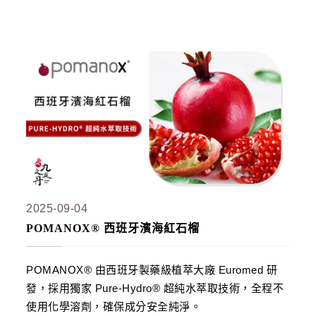
狀元・葉黃素+玉米黃素
金榜．85% rTG高純度純淨魚油
赤兔．海藻鈣鎂D3K2
猛虎．酵母B群+酵母鋅
紅潤．酵母B群+微膠囊鐵
傾城．德國水解膠原蛋白
透亮．西印度櫻桃維他命Ｃ
🥇 世界品質評鑑-金獎
至尊・黑瑪卡+酵母鋅 (熱銷NO1.)
2025-09-04
POMANOX® 西班牙濱海紅石榴​
飛龍．高純度左旋精胺酸 (熱銷第NO2.)
英雄．20倍南瓜籽+茄紅素
POMANOX® 由西班牙製藥級植萃大廠 Euromed 研
戰神．超級薑黃素+頂級紅蔘
發，採用獨家 Pure-Hydro® 超純水萃取技術，全程不
順暢．470億ABC益生菌
使用化學溶劑，確保成分安全純淨。