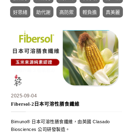
名人推薦
好思緒
助代謝
高防禦
輕負擔
真美麗
九五闆闆
關於我們
企業大宗採購/批發
💪 男性六大保健
至尊・黑瑪卡+酵母鋅 (熱銷NO1.)
飛龍．高純度左旋精胺酸 (熱銷第NO2.)
英雄．20倍南瓜籽+茄紅素 (熱銷第NO3.)
蛟龍．南非醉茄+葫蘆巴
2025-09-04
戰神．超級薑黃素+頂級紅蔘
Fibersol-2日本可溶性膳食纖維
猛虎．酵母B群+酵母鋅
Bimuno® 日本可溶性膳食纖維，由英國 Clasado
🏅 世界品質評鑑-特金獎
Biosciences 公司研發製造。