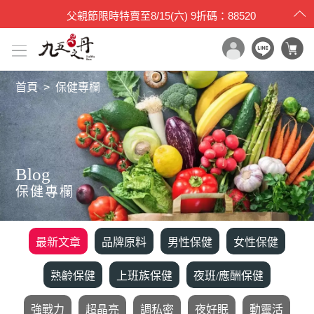
父親節限時特賣
至
8/15(六)
9折碼：88520
首頁
保健專欄
x

目錄一覽
首頁
所有產品
Blog
世界品質評鑑
保健專欄
品牌原料
產品檢驗
最新文章
品牌原料
男性保健
女性保健
最新消息
保健專欄
熟齡保健
上班族保健
夜班/應酬保健
媒體報導
強戰力
超晶亮
調私密
夜好眠
動靈活