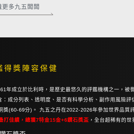
識更多九五闆闆
鑑得獎陣容保健
tion)1961年成立於比利時，是歷史最悠久的評鑑機構之一
成分列表、透明度、是否有科學分析、副作用風險評估...
分)、銅獎(60-69分)。 九五之丹在2022-2026年參加
壘打佳績，總獲7特金15金+6鑽石獎盃
，全台超稀有的世