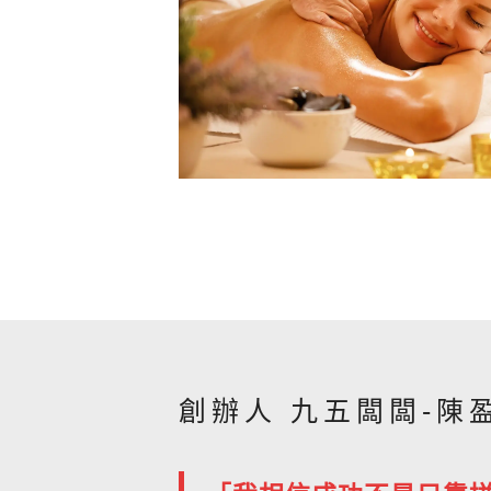
創辦人 九五闆闆-陳