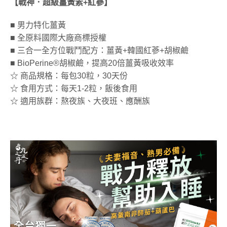
【戰神．超級薑黃素+紅蔘】
■ 男力特化薑黃
■ 全原料國際大廠商標授權
■ 三合一全方位戰鬥配方：薑黃+韓國紅蔘+胡椒鹼
■ BioPerine®胡椒鹼，提高20倍薑黃吸收效率
☆ 商品規格：每包30粒，30天份
☆ 食用方式：每天1-2粒，飯後食用
☆ 適用族群：熬夜族、大夜班、應酬族