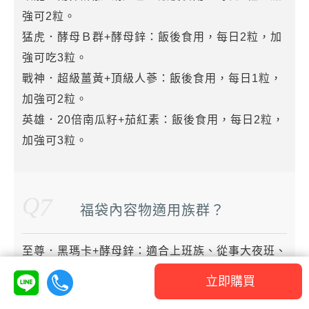
強可2粒。
猛虎．酵母Ｂ群+酵母鋅：飯後食用，每日2粒，加
強可吃3粒。
戰神．超級薑黃+頂級人蔘：飯後食用，每日1粒，
加強可2粒。
英雄．20倍南瓜籽+茄紅素：飯後食用，每日2粒，
加強可3粒。
Q
7
福袋內容物適用族群？
至尊．黑瑪卡+酵母鋅：適合上班族、從事大夜班、
需要體力、結婚男女等族群。
立即購買
飛龍．高純度左旋精胺酸：想強化夜生活的男性、