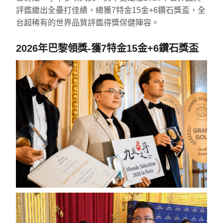
評鑑繳出全壘打佳績，總獲7特金15金+6鑽石獎盃，全
台超稀有的世界品質評鑑得獎保健陣容。
2026年巴黎領獎-獲7特金15金+6鑽石獎盃