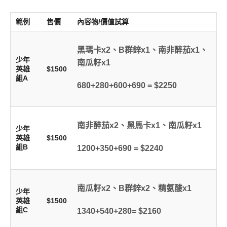
範例
售價
內容物/價值試算
黑瑪卡x2、B群鋅x1、南非醉茄x1、
少年
南瓜籽x1
英雄
$1500
組A
680+280+600+690 = $2250
南非醉茄x2、黑馬卡x1、南瓜籽x1
少年
英雄
$1500
組B
1200+350+690 = $2240
南瓜籽x2、B群鋅x2、精氨酸x1
少年
英雄
$1500
組C
1340+540+280= $2160