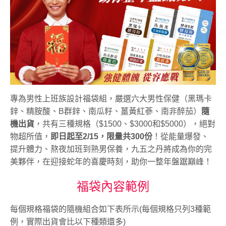
專為男性上班族設計福袋組，嚴選六大男性保健（黑瑪卡
鋅、精胺酸、B群鋅、南瓜籽、薑黃紅蔘、南非醉茄）
隨
機出貨
，共有三種規格（$1500、$3000和$5000），絕對
物超所值，
即日起至2/15，限量共300份
！從能量爆發、
提升體力、熬夜加班到熟男保養，九五之丹將成為你的完
美夥伴，在迎接蛇年的喜慶時刻，助你一整年盤踞巔峰！
福袋內容範例
每個規格福袋的隨機組合如下表所示(每個規格只列3種範
例，實際出貨會比以下種類還多)