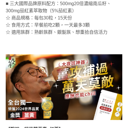
■ 三大國際品牌原料配方：500mg20倍濃縮南瓜籽、
300mg茄紅素萃取物（5%茄紅素）
☆ 商品規格：每包30粒，15天份
☆ 食用方式：早餐前吃2顆，一天最多3顆
☆ 適用族群：熟齡族群、銀髮族、想重拾自信活力