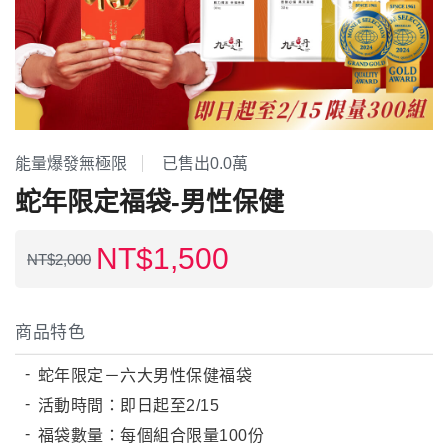
名人推薦
九五闆闆
關於我們
企業大宗採購/批發
💪 男性六大保健
能量爆發無極限
已售出0.0萬
蛇年限定福袋-男性保健
至尊・黑瑪卡+酵母鋅 (熱銷NO1.)
飛龍．高純度左旋精胺酸 (熱銷第NO2.)
NT$
1,500
NT$
2,000
英雄．20倍南瓜籽+茄紅素 (熱銷第NO3.)
蛟龍．南非醉茄+葫蘆巴
商品特色
戰神．超級薑黃素+頂級紅蔘
猛虎．酵母B群+酵母鋅
蛇年限定－六大男性保健福袋
活動時間：即日起至2/15
🏅 世界品質評鑑-特金獎
福袋數量：每個組合限量100份