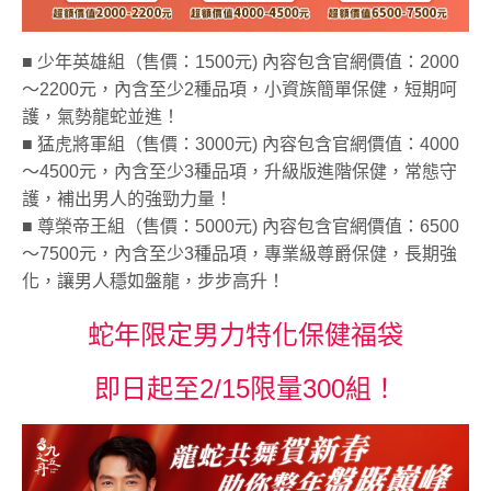
蝦皮全站廣告工具
蝦皮賣家輔助工具
■ 少年英雄組（售價：1500元) 內容包含官網價值：2000
～2200元，內含至少2種品項，小資族簡單保健，短期呵
蝦皮黑名單平台
護，氣勢龍蛇並進！
■ 猛虎將軍組（售價：3000元) 內容包含官網價值：4000

社群平台
～4500元，內含至少3種品項，升級版進階保健，常態守
FB粉絲團
護，補出男人的強勁力量！
官方Line
■ 尊榮帝王組（售價：5000元) 內容包含官網價值：6500
～7500元，內含至少3種品項，專業級尊爵保健，長期強

客服專線
化，讓男人穩如盤龍，步步高升！
06-2085503
蛇年限定男力特化保健福袋
AM10:00 ~ PM06:00
即日起至2/15限量300組！