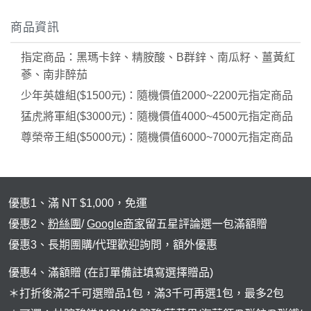
狀元・葉黃素+玉米黃素
商品資訊
金榜．85% rTG高純度純淨魚油
赤兔．海藻鈣鎂D3K2
指定商品：黑瑪卡鋅、精胺酸、B群鋅、南瓜籽、薑黃紅
蔘、南非醉茄
猛虎．酵母B群+酵母鋅
少年英雄組($1500元)：隨機價值2000~2200元指定商品
紅潤．酵母B群+微膠囊鐵
猛虎將軍組($3000元)：隨機價值4000~4500元指定商品
傾城．德國水解膠原蛋白
尊榮帝王組($5000元)：隨機價值6000~7000元指定商品
透亮．西印度櫻桃維他命Ｃ
🥇 世界品質評鑑-金獎
優惠1、滿 NT $1,000，免運
至尊・黑瑪卡+酵母鋅 (熱銷NO1.)
優惠2、
粉絲團
/
Google商家
留五星評論選一包滿額贈
飛龍．高純度左旋精胺酸 (熱銷第NO2.)
優惠3、長期團購/代理歡迎詢問，額外優惠
英雄．20倍南瓜籽+茄紅素
優惠4、滿額贈 (在訂單備註填寫選擇贈品)
戰神．超級薑黃素+頂級紅蔘
＊打折後滿2千可選贈品1包，滿3千可再選1包，最多2包
順暢．470億ABC益生菌