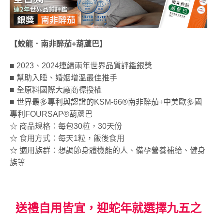
【蛟龍．南非醉茄+葫蘆巴】
■ 2023、2024連續兩年世界品質評鑑銀獎
■ 幫助入睡、婚姻增溫最佳推手
■ 全原料國際大廠商標授權
■ 世界最多專利與認證的KSM-66®南非醉茄+中美歐多國
專利FOURSAP®葫蘆巴
☆ 商品規格：每包30粒，30天份
☆ 食用方式：每天1粒，飯後食用
☆ 適用族群：想調節身體機能的人、備孕營養補給、健身
族等
送禮自用皆宜，迎蛇年就選擇九五之