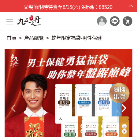
父親節限時特賣
至
8/15(六)
9折碼：88520
首頁
產品總覽
蛇年限定福袋-男性保健
x

目錄一覽
首頁
所有產品
世界品質評鑑
品牌原料
產品檢驗


最新消息
保健專欄
媒體報導