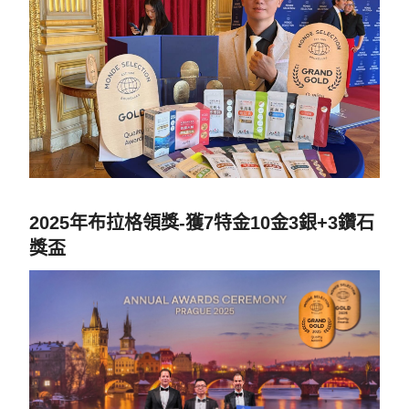
2025年布拉格領獎-獲7特金10金3銀+3鑽石
獎盃