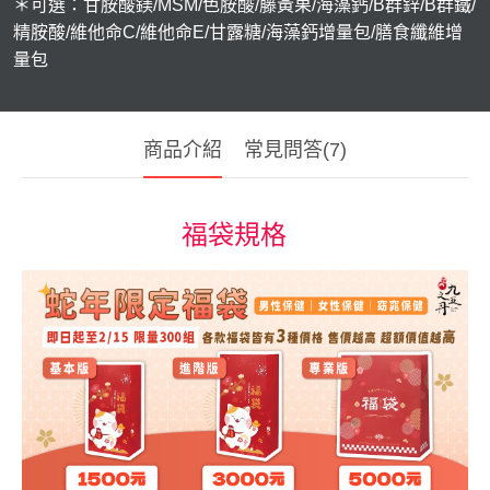
＊可選：甘胺酸鎂/MSM/色胺酸/藤黃果/海藻鈣/B群鋅/B群鐵/
貴妃．蔓越莓益生菌+甘露糖+維他命C
精胺酸/維他命C/維他命E/甘露糖/海藻鈣增量包/膳食纖維增
量包
極適．D-甘露糖
亮妍．美人酵素+穀胱甘肽
周公．夜酵素+GABA
商品介紹
常見問答(7)
欣喜．L–色胺酸

新品上市
福袋規格
御寧．甘胺酸鎂
皇穩．苦瓜胜肽+酵母鉻
鐵騎．PCTII+葡萄糖胺+軟骨素
黑帝．生物素+鋅+鐵+白首烏
鋼韌．高單位MSM

九五闆闆的蝦皮套件