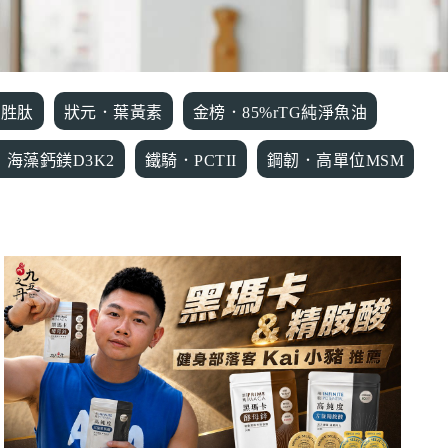
瓜胜肽
狀元．葉黃素
金榜．85%rTG純淨魚油
．海藻鈣鎂D3K2
鐵騎．PCTII
鋼韌．高單位MSM