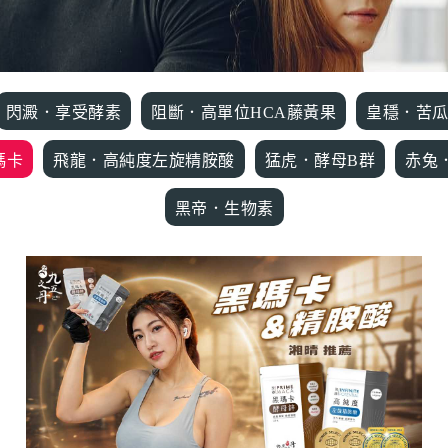
閃澱．享受酵素
阻斷．高單位HCA藤黃果
皇穩．苦
瑪卡
飛龍．高純度左旋精胺酸
猛虎．酵母B群
赤兔
黑帝．生物素