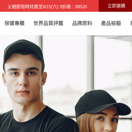
立即選購
父親節限時特賣
至
8/15(六)
9折碼：88520
限時優惠
至
8/9(日)
買3送1/滿千免運
保健專欄
世界品質評鑑
品牌原料
產品檢驗