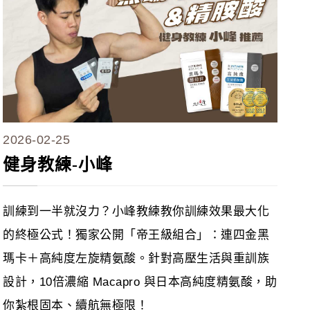
2026-02-25
健身教練-小峰
訓練到一半就沒力？小峰教練教你訓練效果最大化
的終極公式！獨家公開「帝王級組合」：連四金黑
瑪卡＋高純度左旋精氨酸。針對高壓生活與重訓族
設計，10倍濃縮 Macapro 與日本高純度精氨酸，助
你紮根固本、續航無極限！