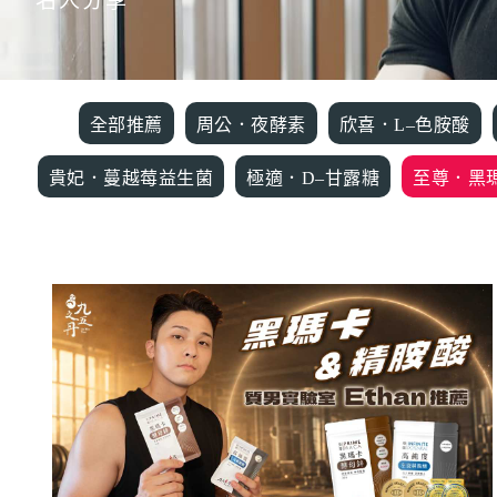
名人分享
全部推薦
周公．夜酵素
欣喜．L–色胺酸
貴妃．蔓越莓益生菌
極適．D–甘露糖
至尊．黑