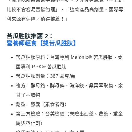
「餐前吃兩顆幫助平穩不浮動，吃完後有感覺下午上班
比較不會容易暈碳飽睏」、「這款產品高劑量、國際專
利來源有保障，值得推薦！」
苦瓜胜肽推薦 2：
營養師輕食【雙苦瓜胜肽】
苦瓜胜肽原料：台灣專利 Melonix® 苦瓜胜肽、美
國專利 PPK® 苦瓜胜肽
苦瓜胜肽劑量：367 毫克/顆
複方：酵母鉻、酵母鋅、海洋鎂、桑葉萃取物、余
甘子萃取物
劑型：膠囊（素食者可）
第三方檢驗：台美檢驗（未驗出西藥、農藥、重金
屬與塑化劑）