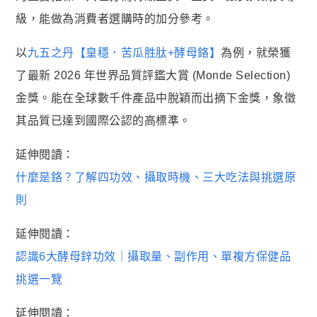
級，能做為消費者選購時的加分參考。
以
九五之丹【皇穩．苦瓜胜肽+酵母鉻】
為例，就榮獲
了最新 2026 年世界品質評鑑大賞 (Monde Selection)
金獎。能在全球數千件產品中脫穎而出摘下金獎，象徵
其品質已達到國際公認的高標準。
延伸閱讀：
什麼是鉻？了解四功效、攝取時機、三大吃法與挑選原
則
延伸閱讀：
認識6大酵母鋅功效｜攝取量、副作用、單複方保健品
挑選一覽
延伸閱讀：