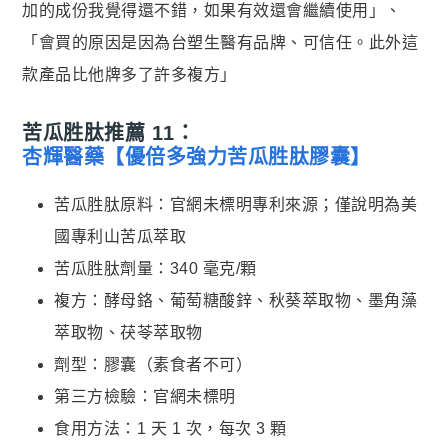
加的成份我覺得還不錯，如果有效還會繼續使用」、
「會買的原因是因為台塑生醫有品牌、可信任。此外這
款產品比他牌多了許多複方」
苦瓜胜肽推薦 11：
杏輝醫藥【優倍多強力苦瓜胜肽膠囊】
苦瓜胜肽原料：官網未標明專利來源；僅說明為美
國專利山苦瓜萃取
苦瓜胜肽劑量：340 毫克/顆
複方：酵母鉻、葡萄糖酸鋅、秋葵萃取物、墨角藻
萃取物、茯苓萃取物
劑型：膠囊（素食者不可）
第三方檢驗：官網未標明
食用方法：1 天 1 次，每次 3 顆