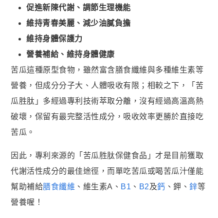
促進新陳代謝、調節生理機能
貴妃．蔓越莓益生菌+甘露糖+維他命C
維持青春美麗、減少油膩負擔
極適．D-甘露糖
維持身體保護力
亮妍．美人酵素+穀胱甘肽
營養補給、維持身體健康
周公．夜酵素+GABA
苦瓜這種原型食物，雖然富含膳食纖維與多種維生素等
欣喜．L–色胺酸
營養，但成分分子大、人體吸收有限；相較之下，「苦

新品上市
瓜胜肽」多經過專利技術萃取分離，沒有經過高溫高熱
破壞，保留有最完整活性成分，吸收效率更勝於直接吃
御寧．甘胺酸鎂
苦瓜。
皇穩．苦瓜胜肽+酵母鉻
鐵騎．PCTII+葡萄糖胺+軟骨素
因此，專利來源的「苦瓜胜肽保健食品」才是目前獲取
黑帝．生物素+鋅+鐵+白首烏
代謝活性成分的最佳途徑，而單吃苦瓜或喝苦瓜汁僅能
鋼韌．高單位MSM
幫助補給
膳食纖維
、維生素A、
B1
、
B2
及
鈣
、鉀、
鋅
等
營養喔！

九五闆闆的蝦皮套件