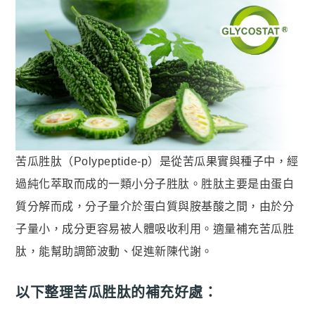
狀元・葉黃素+玉米黃素
金榜．85% rTG高純度純淨魚油
赤兔．海藻鈣鎂D3K2
猛虎．酵母B群+酵母鋅
紅潤．酵母B群+微膠囊鐵
傾城．德國水解膠原蛋白
透亮．西印度櫻桃維他命Ｃ
苦瓜胜肽（Polypeptide-p）是從苦瓜果實與種子中，經
🥇 世界品質評鑑-金獎
過純化萃取而成的一類小分子胜肽。胜肽主要是由蛋白
至尊・黑瑪卡+酵母鋅 (熱銷NO1.)
質分解而成，分子量介於蛋白質與胺基酸之間，由於分
子量小，成分更容易被人體吸收利用。適量補充苦瓜胜
飛龍．高純度左旋精胺酸 (熱銷第NO2.)
肽，能幫助調節波動、促進新陳代謝。
英雄．20倍南瓜籽+茄紅素
戰神．超級薑黃素+頂級紅蔘
以下整理苦瓜胜肽的補充好處：
順暢．470億ABC益生菌