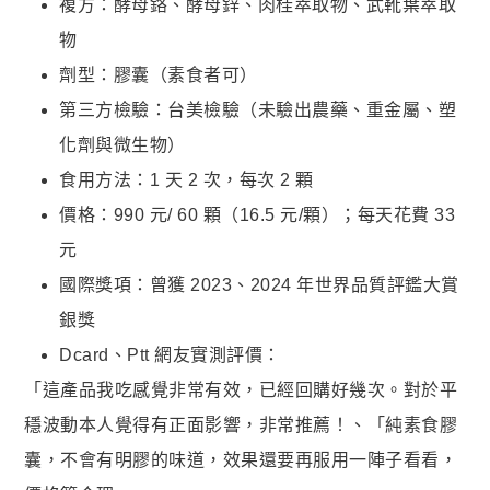
複方：酵母鉻、酵母鋅、肉桂萃取物、武靴葉萃取
物
劑型：膠囊（素食者可）
第三方檢驗：台美檢驗（未驗出農藥、重金屬、塑
化劑與微生物）
食用方法：1 天 2 次，每次 2 顆
價格：990 元/ 60 顆（16.5 元/顆）；每天花費 33
元
國際獎項：曾獲 2023、2024 年世界品質評鑑大賞
銀獎
Dcard、Ptt 網友實測評價：
「這產品我吃感覺非常有效，已經回購好幾次。對於平
穩波動本人覺得有正面影響，非常推薦！、「純素食膠
囊，不會有明膠的味道，效果還要再服用一陣子看看，