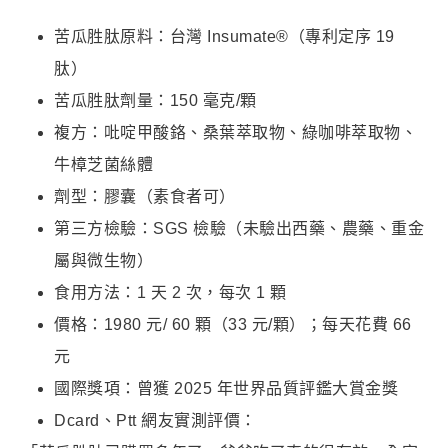
苦瓜胜肽原料：台灣 Insumate®（專利定序 19
肽）
苦瓜胜肽劑量：150 毫克/顆
複方：吡啶甲酸鉻、桑葉萃取物、綠咖啡萃取物、
牛樟芝菌絲體
劑型：膠囊（素食者可）
第三方檢驗：SGS 檢驗（未驗出西藥、農藥、重金
屬與微生物）
食用方法：1 天 2 次，每次 1 顆
價格：1980 元/ 60 顆（33 元/顆）；每天花費 66
元
國際獎項：曾獲 2025 年世界品質評鑑大賞金獎
Dcard、Ptt 網友實測評價：