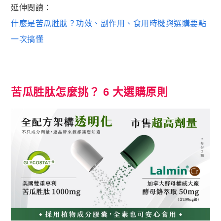
蝦皮全站廣告工具
延伸閱讀：
蝦皮賣家輔助工具
什麼是苦瓜胜肽？功效、副作用、食用時機與選購要點
一次搞懂
蝦皮黑名單平台

社群平台
FB粉絲團
苦瓜胜肽怎麼挑？ 6 大選購原則
官方Line

客服專線
06-2085503
AM10:00 ~ PM06:00