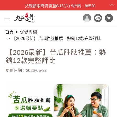
父親節限時特賣
至
8/15(六)
9折碼：88520
首頁
保健專欄
x

目錄一覽
【2026最新】苦瓜胜肽推薦：熱銷12款完整評比
首頁
【2026最新】苦瓜胜肽推薦：熱
所有產品
銷12款完整評比
世界品質評鑑
更新日期：2026-05-28
品牌原料
產品檢驗
最新消息
保健專欄
媒體報導