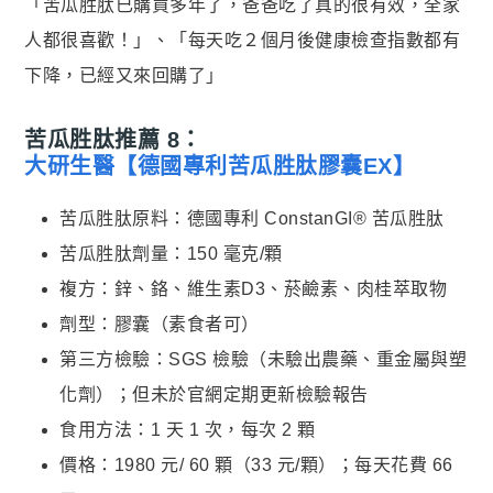
「苦瓜胜肽已購買多年了，爸爸吃了真的很有效，全家
人都很喜歡！」、「每天吃２個月後健康檢查指數都有
下降，已經又來回購了」
苦瓜胜肽推薦 8：
大研生醫【德國專利苦瓜胜肽膠囊EX】
苦瓜胜肽原料：德國專利 ConstanGI® 苦瓜胜肽
苦瓜胜肽劑量：150 毫克/顆
複方：鋅、鉻、維生素D3、菸鹼素、肉桂萃取物
劑型：膠囊（素食者可）
第三方檢驗：SGS 檢驗（未驗出農藥、重金屬與塑
化劑）；但未於官網定期更新檢驗報告
食用方法：1 天 1 次，每次 2 顆
價格：1980 元/ 60 顆（33 元/顆）；每天花費 66