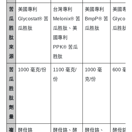
苦
美國專利
台灣專利
美國專利
美國專利
瓜
Glycostat® 苦
Melonix® 苦
BmpP® 苦
Glycost
胜
瓜胜肽
瓜胜肽、美
瓜胜肽
瓜胜肽
肽
國專利
來
PPK® 苦瓜
源
胜肽
苦
1000 毫克/份
1100 毫克/
1000 毫
600 毫克
瓜
份
克/份
胜
肽
劑
量
複
酵母鉻
酵母鉻、酵
酵母鉻、
酵母鉻、