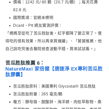
價格：1242 元/ 60 顆（20.7 元/顆）；每天花費
82.8 元
國際獎項：官網未標明
Dcard、Ptt 網友實測評價：
「媽媽至從吃了苦瓜胜肽後，紅字都降了變正常了。覺
得吃的很有效果，所以再來買幾罐」、「舅舅推薦，他
自己說吃完後去醫院檢查波動平穩，買來試試看。」
苦瓜胜肽推薦 6：
NatureMaxi 家倍健【唐速淨 EX專利苦瓜胜
肽膠囊】
苦瓜胜肽原料：美國專利 Glycostat® 苦瓜胜肽
苦瓜胜肽劑量：265 毫克/顆
複方：酵母鉻、胺酸鋅、海洋鎂、肉桂萃取物、桑