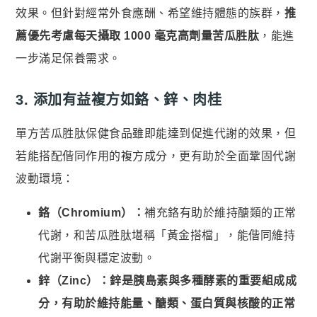
效果。但針對經常外食應酬、希望維持體態的族群，
推
薦優先考慮每天攝取 1000 毫克高劑量苦瓜胜肽
，能進
一步滿足保養需求。
3. 添加有益複方如鉻、鋅、肉桂
單方苦瓜胜肽保健食品雖即能達到促進代謝的效果，但
若能搭配偕同作用的複方成分，更有助於全面鞏固代謝
波動環境：
鉻（Chromium）：
補充鉻有助於維持醣類的正常
代謝，和苦瓜胜肽堪稱「黃金搭檔」，能偕同維持
代謝平衡與穩定波動。
鋅（Zinc）：鋅是胰島素與多種酵素的重要組成成
分，有助於維持能量、醣類、蛋白質與核酸的正常