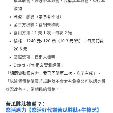
葉萃取物、綠咖啡萃取物、武薛葉萃取物、香椿萃
取物
劑型：膠囊（素食者不可）
第三方檢驗：官網未標明
食用方法：1 天 1 次，每次 2 顆
價格：1240 元/ 120 顆（10.3 元/顆）；每天花費
20.6 元
國際獎項：官網未標明
Dcard、Ptt 網友實測評價：
「調節波動很有力、我已回購第二次、吃了有感」、
「以這個價格購買苦瓜胜肽不會太有負擔又可以讓身體
狀況改善。非常親民的價格。」
苦瓜胜肽推薦 7：
悠活原力【悠活好代謝苦瓜胜肽+牛樟芝】