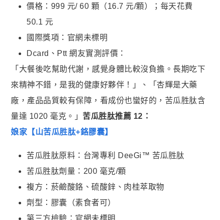
價格：999 元/ 60 顆（16.7 元/顆）；每天花費
50.1 元
國際獎項：官網未標明
Dcard、Ptt 網友實測評價：
「大餐後吃幫助代謝，感覺身體比較沒負擔。長期吃下
來精神不錯，是我的健康好夥伴！」、「杏輝是大藥
廠，產品品質較有保障，看成份也蠻好的，苦瓜胜肽含
量達 1020 毫克。」
苦瓜胜肽推薦 12：
娘家【山苦瓜胜肽+鉻膠囊】
苦瓜胜肽原料：台灣專利 DeeGi™️ 苦瓜胜肽
苦瓜胜肽劑量：200 毫克/顆
複方：菸鹼酸鉻、硫酸鋅、肉桂萃取物
劑型：膠囊（素食者可）
第三方檢驗：官網未標明