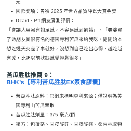
元
國際獎項：曾獲 2025 年世界品質評鑑大賞金獎
Dcard、Ptt 網友實測評價：
「會讓人容易有飽足感，不容易感到飢餓」、「老婆買
了她朋友圈很有名的德國專利苦瓜來給我吃，剛開始本
想吃幾天交差了事就好，沒想到自己吃出心得，越吃越
有感，比起以前狀態感覺輕鬆很多」
苦瓜胜肽推薦 9：
BHK’s【專利苦瓜胜肽EX素食膠囊】
苦瓜胜肽原料：官網未標明專利來源；僅說明為美
國專利山苦瓜萃取
苦瓜胜肽劑量：375 毫克/顆
複方：包覆鉻、甘胺酸鋅、甘胺酸鎂、桑葉萃取物