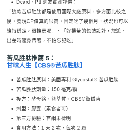
Dcard、Ptt 網友實測評價：
「這款苦瓜胜肽都是使用國際大廠原料，多方面比較之
後，發現CP值真的很高，固定吃了幾個月，狀況也可以
維持穩定，很推薦喔」、「好攜帶的包裝設計，旅遊、
出差時隨身帶著，不怕忘記吃」
苦瓜胜肽推薦 5：
甘味人生【CBS®苦瓜胜肽】
苦瓜胜肽原料：美國專利 Glycostat® 苦瓜胜肽
苦瓜胜肽劑量：150 毫克/顆
複方：酵母鉻、益萃質、CBS®衡穩菌
劑型：膠囊（素食者可）
第三方檢驗：官網未標明
食用方法：1 天 2 次，每次 2 顆