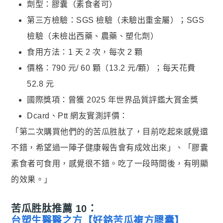
劑型：膠囊（素食者可）
第三方檢驗：SGS 檢驗（未驗出重金屬）；SGS
檢驗（未檢出西藥、農藥、塑化劑）
食用方法：1 天 2 次，每次 2 顆
價格：790 元/ 60 顆（13.2 元/顆）；每天花費
52.8 元
國際獎項：曾獲 2025 年世界品質評鑑大賞金獎
Dcard、Ptt 網友實測評價：
「第二次購買他們的的苦瓜胜肽了，目前吃起來感覺還
不錯，希望過一陣子健康報告會有成效出來」、「膠囊
素食者可食用，感覺很不錯。吃了一段時間後，有明顯
的效果。」
苦瓜胜肽推薦 10：
台塑生醫醫之方【好鉻苦瓜複方膠囊】