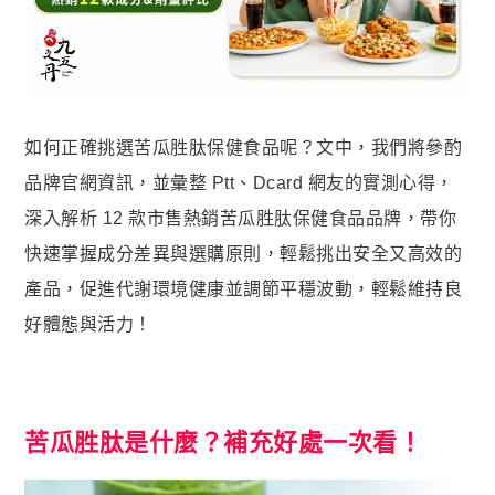
名人推薦
九五闆闆
關於我們
企業大宗採購/批發
如何正確挑選苦瓜胜肽保健食品呢？文中，我們將參酌
💪 男性六大保健
品牌官網資訊，並彙整 Ptt、Dcard 網友的實測心得，
至尊・黑瑪卡+酵母鋅 (熱銷NO1.)
深入解析 12 款市售熱銷苦瓜胜肽保健食品品牌，帶你
快速掌握成分差異與選購原則，輕鬆挑出安全又高效的
飛龍．高純度左旋精胺酸 (熱銷第NO2.)
產品，促進代謝環境健康並調節平穩波動，輕鬆維持良
英雄．20倍南瓜籽+茄紅素 (熱銷第NO3.)
好體態與活力！
蛟龍．南非醉茄+葫蘆巴
戰神．超級薑黃素+頂級紅蔘
猛虎．酵母B群+酵母鋅
苦瓜胜肽是什麼？補充好處一次看！
🏅 世界品質評鑑-特金獎