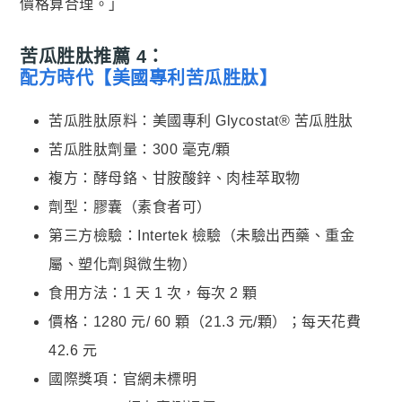
價格算合理。」
苦瓜胜肽推薦 4：
配方時代【美國專利苦瓜胜肽】
苦瓜胜肽原料：美國專利 Glycostat® 苦瓜胜肽
苦瓜胜肽劑量：300 毫克/顆
複方：酵母鉻、甘胺酸鋅、肉桂萃取物
劑型：膠囊（素食者可）
第三方檢驗：Intertek 檢驗（未驗出西藥、重金
屬、塑化劑與微生物）
食用方法：1 天 1 次，每次 2 顆
價格：1280 元/ 60 顆（21.3 元/顆）；每天花費
42.6 元
國際獎項：官網未標明