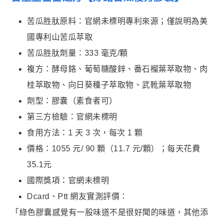
苦瓜胜肽原料：官網未標明專利來源；僅說明為美
國專利山苦瓜萃取
苦瓜胜肽劑量：333 毫克/顆
複方：酵母鉻、葡萄糖酸鋅、番石榴葉萃取物、肉
桂萃取物、向日葵種子萃取物、武靴葉萃取物
劑型：膠囊（素食者可）
第三方檢驗：官網未標明
食用方法：1 天 3 次，每次 1 顆
價格：1055 元/ 90 顆（11.7 元/顆）；每天花費
35.1元
國際獎項：官網未標明
Dcard、Ptt 網友實測評價：
「綠色膠囊感覺有一股味道不是很好聞的味道，其他添