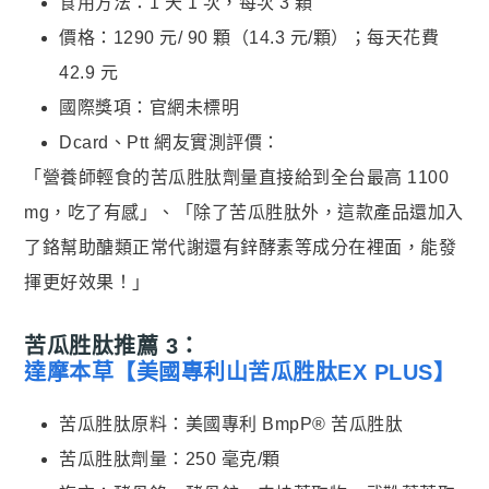
食用方法：1 天 1 次，每次 3 顆
價格：1290 元/ 90 顆（14.3 元/顆）；每天花費
42.9 元
國際獎項：官網未標明
Dcard、Ptt 網友實測評價：
「營養師輕食的苦瓜胜肽劑量直接給到全台最高 1100
mg，吃了有感」、「除了苦瓜胜肽外，這款產品還加入
了鉻幫助醣類正常代謝還有鋅酵素等成分在裡面，能發
揮更好效果！」
苦瓜胜肽推薦 3：
達摩本草【美國專利山苦瓜胜肽EX PLUS】
苦瓜胜肽原料：美國專利 BmpP® 苦瓜胜肽
苦瓜胜肽劑量：250 毫克/顆