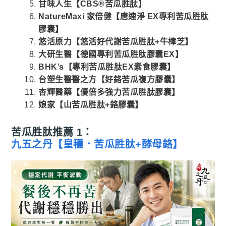
甘味人生【CBS®苦瓜胜肽】
NatureMaxi 家倍健【唐速淨 EX專利苦瓜胜肽
膠囊】
悠活原力【悠活好代謝苦瓜胜肽+牛樟芝】
大研生醫【德國專利苦瓜胜肽膠囊EX】
BHK’s【專利苦瓜胜肽EX素食膠囊】
台塑生醫醫之方【好鉻苦瓜複方膠囊】
杏輝醫藥【優倍多強力苦瓜胜肽膠囊】
娘家【山苦瓜胜肽+鉻膠囊】
苦瓜胜肽推薦 1：
九五之丹【皇穩．苦瓜胜肽+酵母鉻】