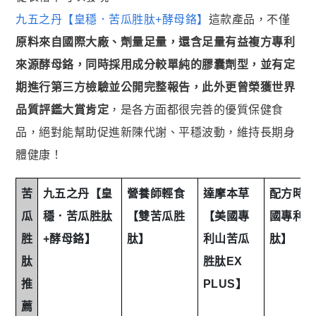
九五之丹【皇穩．苦瓜胜肽+酵母鉻】
這款產品，不僅
原料來自國際大廠、劑量足量，還含足量有益複方專利
來源酵母鉻，同時採用成分較單純的膠囊劑型，並有定
期進行第三方檢驗並公開完整報告，此外更曾榮獲世界
品質評鑑大賞肯定
，是各方面都很完善的優質保健食
品，絕對能幫助促進新陳代謝、平穩波動，維持長期身
體健康！
苦
九五之丹【皇
營養師輕食
達摩本草
配方時代
瓜
穩．苦瓜胜肽
【雙苦瓜胜
【美國專
國專利苦
胜
+酵母鉻】
肽】
利山苦瓜
肽】
肽
胜肽EX
推
PLUS】
薦