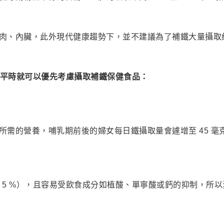
肉、內臟，此外現代健康趨勢下，並不建議為了補鐵大量攝取
，平時就可以優先考慮攝取補鐵保健食品：
所需的營養，哺乳期前後的婦女每日鐵攝取量會遽增至 45 毫
至 5 %），且容易受飲食成分如植酸、單寧酸或鈣的抑制，所