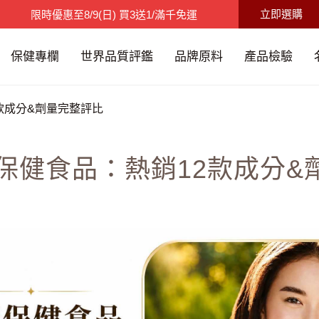
立即選購
父親節限時特賣
至
8/15(六)
9折碼：88520
限時優惠
至
8/9(日)
買3送1/滿千免運
保健專欄
世界品質評鑑
品牌原料
產品檢驗
2款成分&劑量完整評比
鐵保健食品：熱銷12款成分