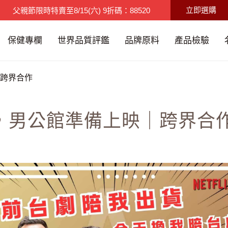
立即選購
父親節限時特賣
至
8/15(六)
9折碼：88520
限時優惠
至
8/9(日)
買3送1/滿千免運
保健專欄
世界品質評鑑
品牌原料
產品檢驗
跨界合作
，男公館準備上映｜跨界合