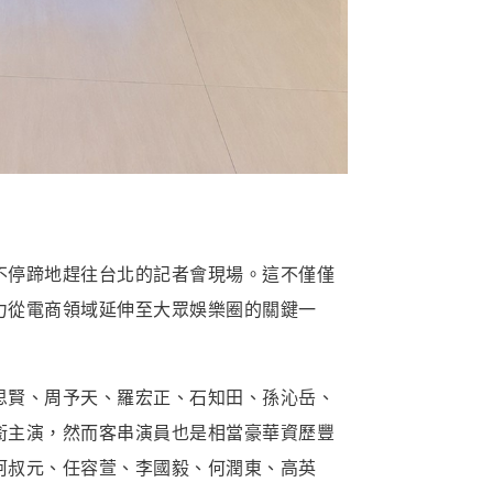
不停蹄地趕往台北的記者會現場。這不僅僅
力從電商領域延伸至大眾娛樂圈的關鍵一
思賢、周予天、羅宏正、石知田、孫沁岳、
銜主演，然而客串演員也是相當豪華資歷豐
柯叔元、任容萱、李國毅、何潤東、高英