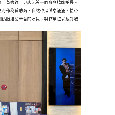
傑、黃逸祥、尹彥凱等一同參與這齣拍攝。
之丹作為贊助商，自然也是誠意滿滿，精心
加碼贈送給辛苦的演員、製作單位以及到場