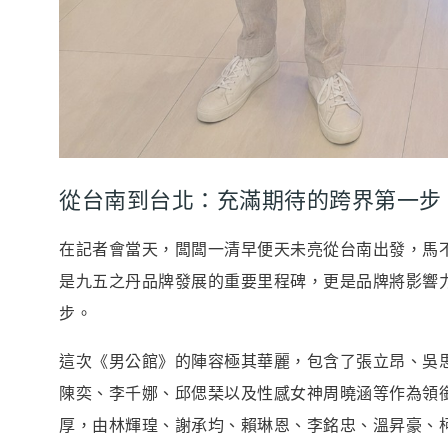
從台南到台北：充滿期待的跨界第一步
在記者會當天，闆闆一清早便天未亮從台南出發，馬
是九五之丹品牌發展的重要里程碑，更是品牌將影響
步。
這次《男公館》的陣容極其華麗，包含了張立昂、吳
陳奕、李千娜、邱偲琹以及性感女神周曉涵等作為領
厚，由林輝瑝、謝承均、賴琳恩、李銘忠、溫昇豪、