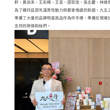
軒、黃尚禾、王彩樺、王宣、邵奕玫、吳志慶、林煒
為了襯托這部充滿男性魅力與都會情感的新戲，九五
準備了大量的品牌明星商品作為伴手禮，準備在現場
支持的熱情粉絲們。