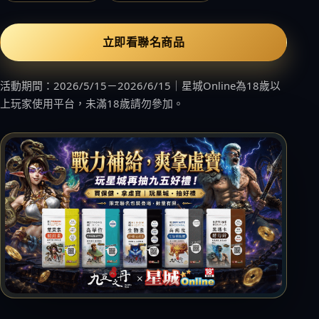
名人推薦
九五闆闆
立即看聯名商品
關於我們
企業大宗採購/批發
活動期間：2026/5/15－2026/6/15｜星城Online為18歲以
上玩家使用平台，未滿18歲請勿參加。
💪 男性六大保健
至尊・黑瑪卡+酵母鋅 (熱銷NO1.)
飛龍．高純度左旋精胺酸 (熱銷第NO2.)
英雄．20倍南瓜籽+茄紅素 (熱銷第NO3.)
蛟龍．南非醉茄+葫蘆巴
戰神．超級薑黃素+頂級紅蔘
猛虎．酵母B群+酵母鋅
🏅 世界品質評鑑-特金獎