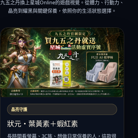
九五之丹換上星城Online的遊戲視覺。從體力、行動力、
晶亮到耀黑與關鍵保養，依照你的生活狀態選擇。
晶亮守護
狀元・葉黃素＋蝦紅素
長時間看螢幕、3C族、想做日常保養的人，這款很