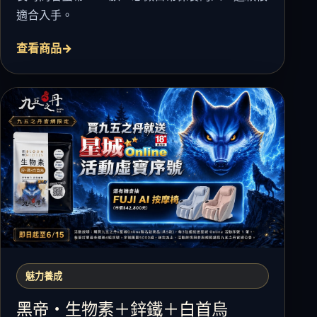
適合入手。
查看商品
魅力養成
黑帝・生物素＋鋅鐵＋白首烏