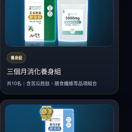
養身組
三個月消化養身組
共10名｜含苦瓜胜肽、膳食纖維等品項組合