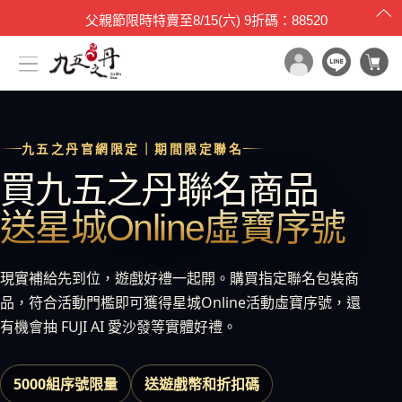
父親節限時特賣
至
8/15(六)
9折碼：88520
x

目錄一覽
九五之丹官網限定｜期間限定聯名
首頁
買九五之丹聯名商品
所有產品
送星城Online虛寶序號
世界品質評鑑
品牌原料
現實補給先到位，遊戲好禮一起開。購買指定聯名包裝商
產品檢驗
品，符合活動門檻即可獲得星城Online活動虛寶序號，還
最新消息
有機會抽 FUJI AI 愛沙發等實體好禮。
保健專欄
媒體報導
5000組序號限量
送遊戲幣和折扣碼