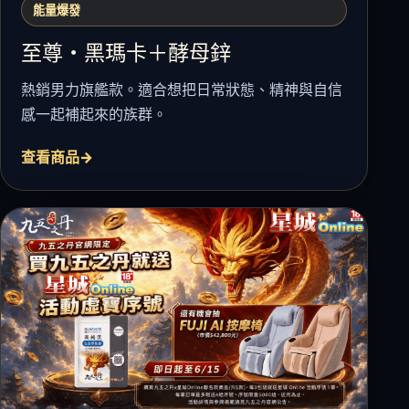
能量爆發
至尊・黑瑪卡＋酵母鋅
熱銷男力旗艦款。適合想把日常狀態、精神與自信
感一起補起來的族群。
查看商品