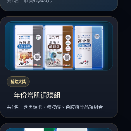
共1名｜市價42,800元
補給大獎
一年份增肌循環組
共1名｜含黑瑪卡、精胺酸、色胺酸等品項組合