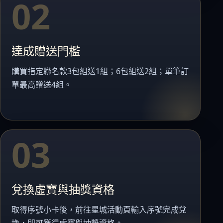
02
蝦皮全站廣告工具
蝦皮賣家輔助工具
蝦皮黑名單平台
達成贈送門檻

社群平台
購買指定聯名款3包組送1組；6包組送2組；單筆訂
FB粉絲團
單最高贈送4組。
官方Line

客服專線
03
06-2085503
AM10:00 ~ PM06:00
兌換虛寶與抽獎資格
取得序號小卡後，前往星城活動頁輸入序號完成兌
換，即可獲得虛寶與抽獎資格。