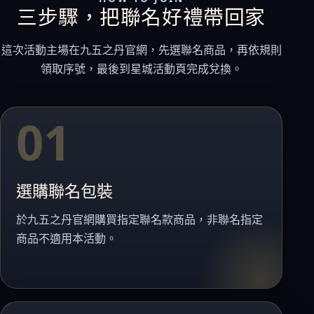
三步驟，把聯名好禮帶回家
貴妃．蔓越莓益生菌+甘露糖+維他命C
極適．D-甘露糖
這次活動主場在九五之丹官網，先選聯名商品，再依規則
亮妍．美人酵素+穀胱甘肽
領取序號，最後到星城活動頁完成兌換。
周公．夜酵素+GABA
欣喜．L–色胺酸
01

新品上市
御寧．甘胺酸鎂
選購聯名包裝
皇穩．苦瓜胜肽+酵母鉻
鐵騎．PCTII+葡萄糖胺+軟骨素
於九五之丹官網購買指定聯名款商品，非聯名指定
商品不適用本活動。
黑帝．生物素+鋅+鐵+白首烏
鋼韌．高單位MSM

九五闆闆的蝦皮套件