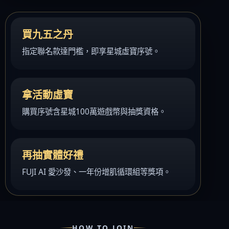
狀元・葉黃素+玉米黃素
金榜．85% rTG高純度純淨魚油
買九五之丹
赤兔．海藻鈣鎂D3K2
指定聯名款達門檻，即享星城虛寶序號。
猛虎．酵母B群+酵母鋅
紅潤．酵母B群+微膠囊鐵
傾城．德國水解膠原蛋白
拿活動虛寶
透亮．西印度櫻桃維他命Ｃ
購買序號含星城100萬遊戲幣與抽獎資格。
🥇 世界品質評鑑-金獎
至尊・黑瑪卡+酵母鋅 (熱銷NO1.)
再抽實體好禮
飛龍．高純度左旋精胺酸 (熱銷第NO2.)
FUJI AI 愛沙發、一年份增肌循環組等獎項。
英雄．20倍南瓜籽+茄紅素
戰神．超級薑黃素+頂級紅蔘
順暢．470億ABC益生菌
HOW TO JOIN